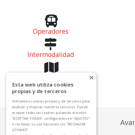
Operadores
Intermodalidad
×
Plano de la Estación
Esta web utiliza cookies
propias y de terceros
Restauración
Utilizamos cookies propias y de terceros para
analizar y mejorar nuestros servicios. Puede
aceptar todas las cookies pulsando el botón
“ACEPTAR TODAS”, configurarlas en "AJUSTES"
Ava
Dirección
o rechazar su uso haciendo clic “RECHAZAR
COOKIES”.
Estación Intermodal de Huesca